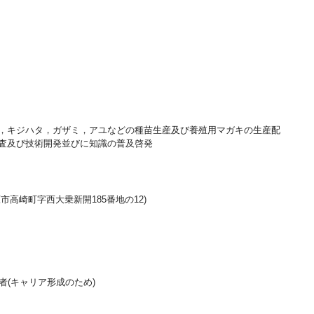
，キジハタ，ガザミ，アユなどの種苗生産及び養殖用マガキの生産配
査及び技術開発並びに知識の普及啓発
高崎町字西大乗新開185番地の12)
者(キャリア形成のため)