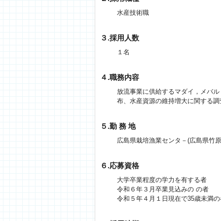
水産技術職
３.採用人数
１名
４.職務内容
放流事業に供給するマダイ，メバル
布、水産資源の維持増大に関する調
５.勤 務 地
広島県栽培漁業センタ－(広島県竹原市
６.応募資格
大学卒業程度の学力を有する者
令和６年３月卒業見込みの の者
令和５年４月１日現在で35歳未満の