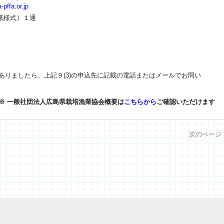
pffa.or.jp
別紙様式）１通
ありましたら、上記９(3)の申込先に記載の電話またはメールでお問い
※ 一般社団法人広島県栽培漁業協会概要は
こちらから
ご確認いただけます
次のページ 