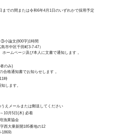
31日までの間または令和6年4月1日のいずれかで採用予定
小論文(800字)1時間
市中区千田町3-7-47）
金) ホームページ及び本人に文書で通知します 。
者のみ)
の合格通知書でお知らせします 。
11時
通知します。
入のうえメールまたは郵送してください
～10月5日(木) 必着
栽培漁業協会
町字西大乗新開185番地の12
-1869)